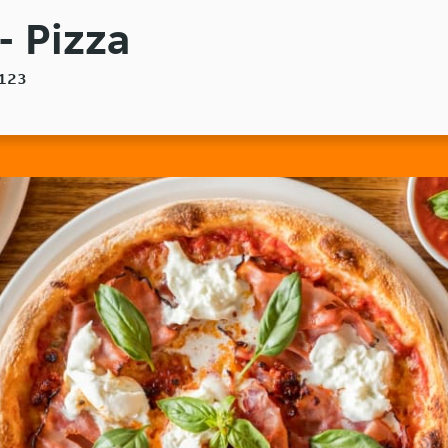
- Pizza
8123