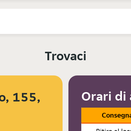
Trovaci
Orari di
o, 155,
3
Consegn