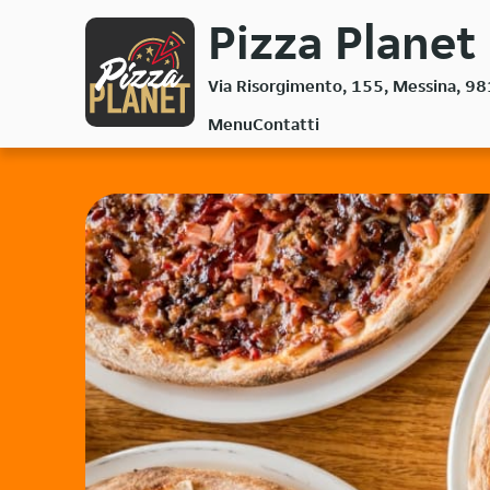
Passa
Pizza Planet 
al
contenuto
Via Risorgimento, 155, Messina, 9
principale
Menu
Contatti