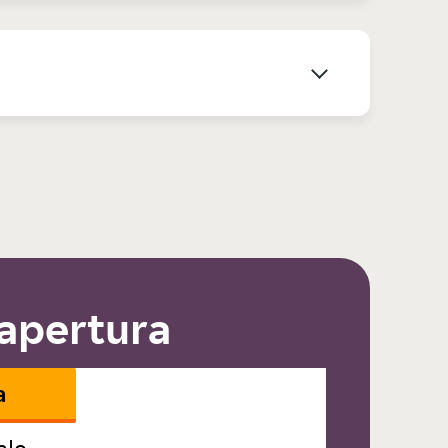
 apertura
a